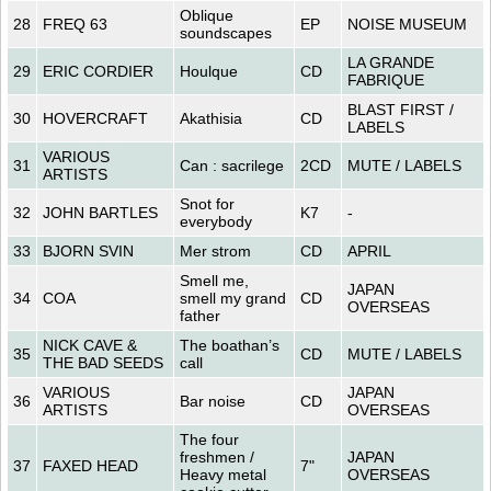
Oblique
28
FREQ 63
EP
NOISE MUSEUM
soundscapes
LA GRANDE
29
ERIC CORDIER
Houlque
CD
FABRIQUE
BLAST FIRST /
30
HOVERCRAFT
Akathisia
CD
LABELS
VARIOUS
31
Can : sacrilege
2CD
MUTE / LABELS
ARTISTS
Snot for
32
JOHN BARTLES
K7
-
everybody
33
BJORN SVIN
Mer strom
CD
APRIL
Smell me,
JAPAN
34
COA
smell my grand
CD
OVERSEAS
father
NICK CAVE &
The boathan’s
35
CD
MUTE / LABELS
THE BAD SEEDS
call
VARIOUS
JAPAN
36
Bar noise
CD
ARTISTS
OVERSEAS
The four
freshmen /
JAPAN
37
FAXED HEAD
7"
Heavy metal
OVERSEAS