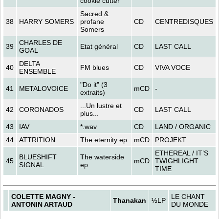
cookie cutter
Sacred &
38
HARRY SOMERS
profane
CD
CENTREDISQUES
Somers
CHARLES DE
39
Etat général
CD
LAST CALL
GOAL
DELTA
40
FM blues
CD
VIVA VOCE
ENSEMBLE
"Do it" (3
41
METALOVOICE
mCD
-
extraits)
...Un lustre et
42
CORONADOS
CD
LAST CALL
plus...
43
IAV
*.wav
CD
LAND / ORGANIC
44
ATTRITION
The eternity ep
mCD
PROJEKT
ETHEREAL / IT’S
BLUESHIFT
The waterside
45
mCD
TWIGHLIGHT
SIGNAL
ep
TIME
COLETTE MAGNY -
LE CHANT
Thanakan
½LP
ANTONIN ARTAUD
DU MONDE