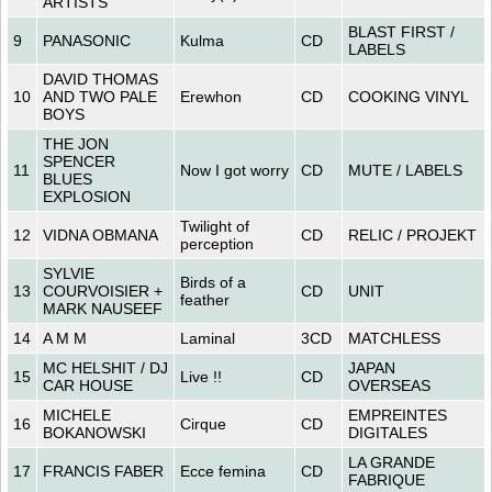
ARTISTS
BLAST FIRST /
9
PANASONIC
Kulma
CD
LABELS
DAVID THOMAS
10
AND TWO PALE
Erewhon
CD
COOKING VINYL
BOYS
THE JON
SPENCER
11
Now I got worry
CD
MUTE / LABELS
BLUES
EXPLOSION
Twilight of
12
VIDNA OBMANA
CD
RELIC / PROJEKT
perception
SYLVIE
Birds of a
13
COURVOISIER +
CD
UNIT
feather
MARK NAUSEEF
14
A M M
Laminal
3CD
MATCHLESS
MC HELSHIT / DJ
JAPAN
15
Live !!
CD
CAR HOUSE
OVERSEAS
MICHELE
EMPREINTES
16
Cirque
CD
BOKANOWSKI
DIGITALES
LA GRANDE
17
FRANCIS FABER
Ecce femina
CD
FABRIQUE