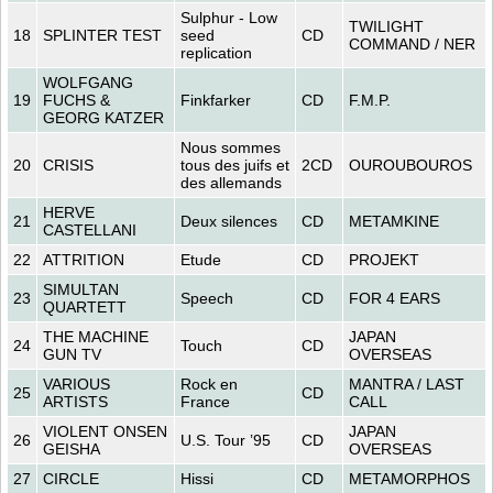
Sulphur - Low
TWILIGHT
18
SPLINTER TEST
seed
CD
COMMAND / NER
replication
WOLFGANG
19
FUCHS &
Finkfarker
CD
F.M.P.
GEORG KATZER
Nous sommes
20
CRISIS
tous des juifs et
2CD
OUROUBOUROS
des allemands
HERVE
21
Deux silences
CD
METAMKINE
CASTELLANI
22
ATTRITION
Etude
CD
PROJEKT
SIMULTAN
23
Speech
CD
FOR 4 EARS
QUARTETT
THE MACHINE
JAPAN
24
Touch
CD
GUN TV
OVERSEAS
VARIOUS
Rock en
MANTRA / LAST
25
CD
ARTISTS
France
CALL
VIOLENT ONSEN
JAPAN
26
U.S. Tour ’95
CD
GEISHA
OVERSEAS
27
CIRCLE
Hissi
CD
METAMORPHOS