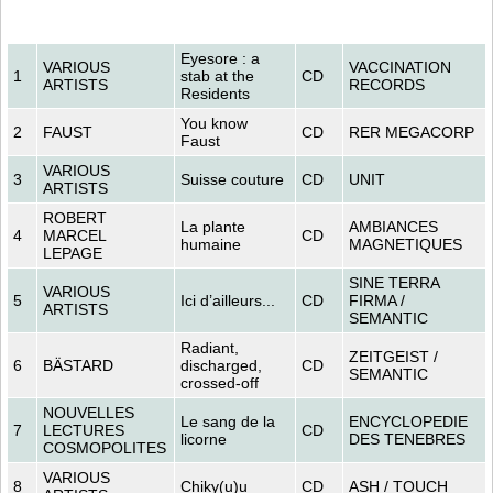
Eyesore : a
VARIOUS
VACCINATION
1
stab at the
CD
ARTISTS
RECORDS
Residents
You know
2
FAUST
CD
RER MEGACORP
Faust
VARIOUS
3
Suisse couture
CD
UNIT
ARTISTS
ROBERT
La plante
AMBIANCES
4
MARCEL
CD
humaine
MAGNETIQUES
LEPAGE
SINE TERRA
VARIOUS
5
Ici d’ailleurs...
CD
FIRMA /
ARTISTS
SEMANTIC
Radiant,
ZEITGEIST /
6
BÄSTARD
discharged,
CD
SEMANTIC
crossed-off
NOUVELLES
Le sang de la
ENCYCLOPEDIE
7
LECTURES
CD
licorne
DES TENEBRES
COSMOPOLITES
VARIOUS
8
Chiky(u)u
CD
ASH / TOUCH