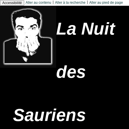
|
|
Aller au contenu
Aller à la recherche
Aller au pied de page
Accessibilité
La Nuit
des
Sauriens