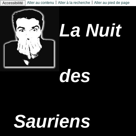
|
|
Aller au contenu
Aller à la recherche
Aller au pied de page
Accessibilité
La Nuit
des
Sauriens