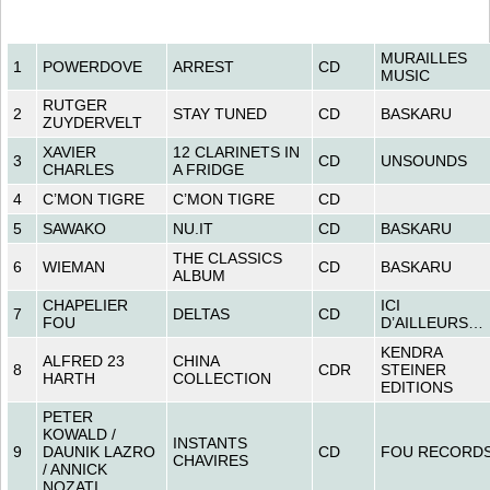
MURAILLES
1
POWERDOVE
ARREST
CD
MUSIC
RUTGER
2
STAY TUNED
CD
BASKARU
ZUYDERVELT
XAVIER
12 CLARINETS IN
3
CD
UNSOUNDS
CHARLES
A FRIDGE
4
C’MON TIGRE
C’MON TIGRE
CD
5
SAWAKO
NU.IT
CD
BASKARU
THE CLASSICS
6
WIEMAN
CD
BASKARU
ALBUM
CHAPELIER
ICI
7
DELTAS
CD
FOU
D’AILLEURS…
KENDRA
ALFRED 23
CHINA
8
CDR
STEINER
HARTH
COLLECTION
EDITIONS
PETER
KOWALD /
INSTANTS
9
DAUNIK LAZRO
CD
FOU RECORD
CHAVIRES
/ ANNICK
NOZATI