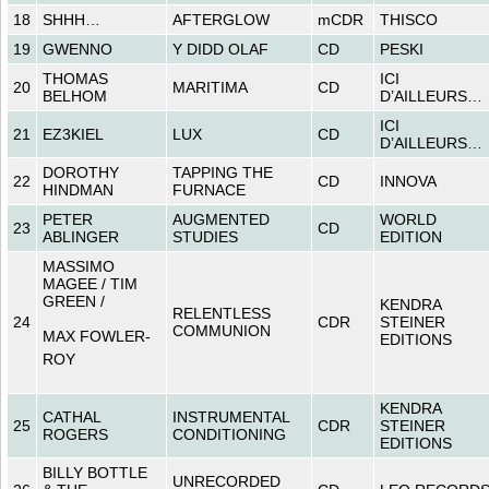
18
SHHH…
AFTERGLOW
mCDR
THISCO
19
GWENNO
Y DIDD OLAF
CD
PESKI
THOMAS
ICI
20
MARITIMA
CD
BELHOM
D’AILLEURS…
ICI
21
EZ3KIEL
LUX
CD
D’AILLEURS…
DOROTHY
TAPPING THE
22
CD
INNOVA
HINDMAN
FURNACE
PETER
AUGMENTED
WORLD
23
CD
ABLINGER
STUDIES
EDITION
MASSIMO
MAGEE / TIM
GREEN /
KENDRA
RELENTLESS
24
CDR
STEINER
COMMUNION
MAX FOWLER-
EDITIONS
ROY
KENDRA
CATHAL
INSTRUMENTAL
25
CDR
STEINER
ROGERS
CONDITIONING
EDITIONS
BILLY BOTTLE
UNRECORDED