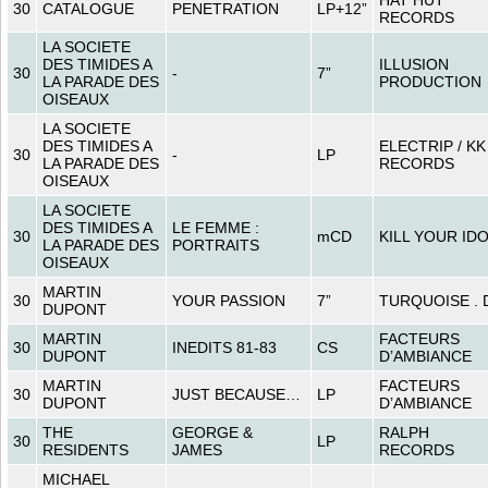
30
CATALOGUE
PENETRATION
LP+12”
RECORDS
LA SOCIETE
DES TIMIDES A
ILLUSION
30
-
7”
LA PARADE DES
PRODUCTION
OISEAUX
LA SOCIETE
DES TIMIDES A
ELECTRIP / KK
30
-
LP
LA PARADE DES
RECORDS
OISEAUX
LA SOCIETE
DES TIMIDES A
LE FEMME :
30
mCD
KILL YOUR ID
LA PARADE DES
PORTRAITS
OISEAUX
MARTIN
30
YOUR PASSION
7”
TURQUOISE . 
DUPONT
MARTIN
FACTEURS
30
INEDITS 81-83
CS
DUPONT
D’AMBIANCE
MARTIN
FACTEURS
30
JUST BECAUSE…
LP
DUPONT
D’AMBIANCE
THE
GEORGE &
RALPH
30
LP
RESIDENTS
JAMES
RECORDS
MICHAEL