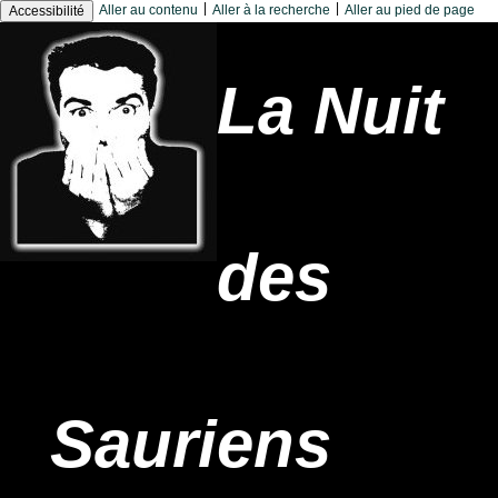
|
|
Aller au contenu
Aller à la recherche
Aller au pied de page
Accessibilité
La Nuit
des
Sauriens