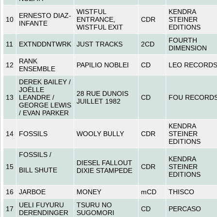
WISTFUL
KENDRA
ERNESTO DIAZ-
10
ENTRANCE,
CDR
STEINER
INFANTE
WISTFUL EXIT
EDITIONS
FOURTH
11
EXTNDDNTWRK
JUST TRACKS
2CD
DIMENSION
RANK
12
PAPILIO NOBLEI
CD
LEO RECORD
ENSEMBLE
DEREK BAILEY /
JOËLLE
28 RUE DUNOIS
13
LEANDRE /
CD
FOU RECORD
JUILLET 1982
GEORGE LEWIS
/ EVAN PARKER
KENDRA
14
FOSSILS
WOOLY BULLY
CDR
STEINER
EDITIONS
FOSSILS /
KENDRA
DIESEL FALLOUT
15
CDR
STEINER
BILL SHUTE
DIXIE STAMPEDE
EDITIONS
16
JARBOE
MONEY
mCD
THISCO
UELI FUYURU
TSURU NO
17
CD
PERCASO
DERENDINGER
SUGOMORI