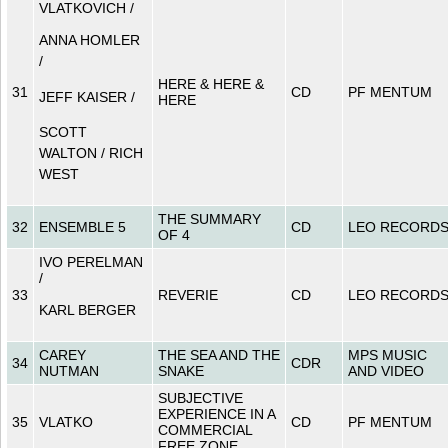
VLATKOVICH /
ANNA HOMLER
/
HERE & HERE &
31
CD
PF MENTUM
JEFF KAISER /
HERE
SCOTT
WALTON / RICH
WEST
THE SUMMARY
32
ENSEMBLE 5
CD
LEO RECORD
OF 4
IVO PERELMAN
/
33
REVERIE
CD
LEO RECORD
KARL BERGER
CAREY
THE SEA AND THE
MPS MUSIC
34
CDR
NUTMAN
SNAKE
AND VIDEO
SUBJECTIVE
EXPERIENCE IN A
35
VLATKO
CD
PF MENTUM
COMMERCIAL
FREE ZONE