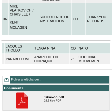
MIKE
VLATKOVICH /
CHRIS LEE /
SUCCULENCE OF
THANKYOU
36
CD
ABSTRACTION
RECORDS
KENT
MCLAGEN
JACQUES
TENGA NINA
CD
NATO
THOLLOT
ANARCHIE EN
GOUGNAF
PARABELLUM
7”
CHIRAQUIE
MOUVEMENT
Fichier à télécharger :
Documents
14se-oc.pdf
28.5 kio / PDF