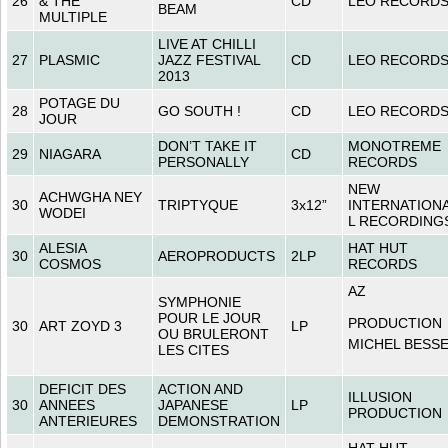
26
& THE
CD
LEO RECORD
BEAM
MULTIPLE
LIVE AT CHILLI
27
PLASMIC
JAZZ FESTIVAL
CD
LEO RECORD
2013
POTAGE DU
28
GO SOUTH !
CD
LEO RECORD
JOUR
DON’T TAKE IT
MONOTREME
29
NIAGARA
CD
PERSONALLY
RECORDS
NEW
ACHWGHA NEY
30
TRIPTYQUE
3x12”
INTERNATION
WODEI
L RECORDING
ALESIA
HAT HUT
30
AEROPRODUCTS
2LP
COSMOS
RECORDS
AZ
SYMPHONIE
POUR LE JOUR
PRODUCTION
30
ART ZOYD 3
LP
OU BRULERONT
MICHEL BESS
LES CITES
DEFICIT DES
ACTION AND
ILLUSION
30
ANNEES
JAPANESE
LP
PRODUCTION
ANTERIEURES
DEMONSTRATION
HAT HUT