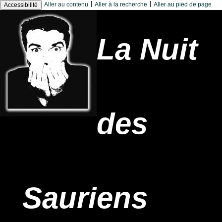
|
|
Aller au contenu
Aller à la recherche
Aller au pied de page
Accessibilité
La Nuit
des
Sauriens