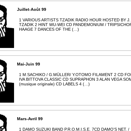
Juillet-Août 99
1 VARIOUS ARTISTS TZADIK RADIO HOUR HOSTED BY J
TZADIK 2 HINT WU-WEI CD PANDEMONIUM / TRIPSICHO
HAAGE 7 DANCES OF THE (…)
Mai-Juin 99
1 M.SACHIKO / G.MÜLLER/ Y.OTOMO FILAMENT 2 CD FO
IVA BITTOVA CLASSIC CD SUPRAPHON 3 ALAN VEGA S
(musique originale) CD LABELS 4 (…)
Mars-Avril 99
1 DAMO SUZUKI BAND P.R.O.M.I.S.E. 7CD DAMO’S NET. /