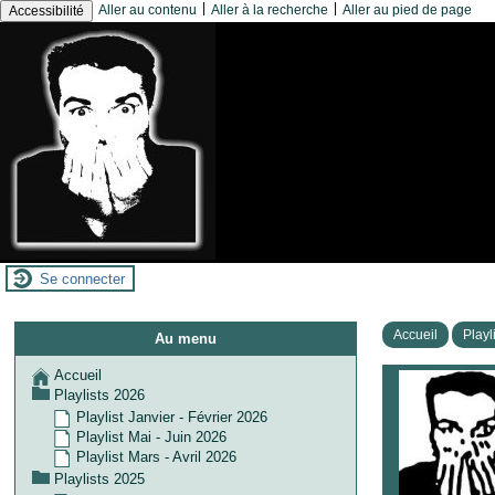
|
|
Aller au contenu
Aller à la recherche
Aller au pied de page
Accessibilité
Se connecter
Accueil
Playl
Au menu
Accueil
Playlists 2026
Playlist Janvier - Février 2026
Playlist Mai - Juin 2026
Playlist Mars - Avril 2026
Playlists 2025