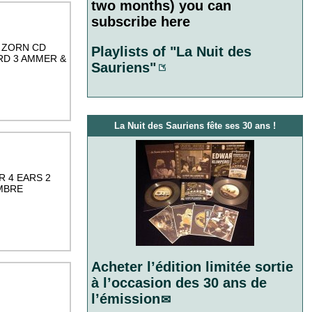
two months) you can
subscribe here
. ZORN CD
Playlists of "La Nuit des
RD 3 AMMER &
Sauriens"
La Nuit des Sauriens fête ses 30 ans !
R 4 EARS 2
OMBRE
Acheter l’édition limitée sortie
à l’occasion des 30 ans de
l’émission