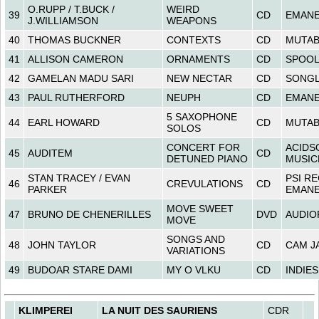
O.RUPP / T.BUCK /
WEIRD
39
CD
EMAN
J.WILLIAMSON
WEAPONS
40
THOMAS BUCKNER
CONTEXTS
CD
MUTAB
41
ALLISON CAMERON
ORNAMENTS
CD
SPOO
42
GAMELAN MADU SARI
NEW NECTAR
CD
SONGL
43
PAUL RUTHERFORD
NEUPH
CD
EMAN
5 SAXOPHONE
44
EARL HOWARD
CD
MUTAB
SOLOS
CONCERT FOR
ACIDS
45
AUDITEM
CD
DETUNED PIANO
MUSIC
STAN TRACEY / EVAN
PSI R
46
CREVULATIONS
CD
PARKER
EMAN
MOVE SWEET
47
BRUNO DE CHENERILLES
DVD
AUDIO
MOVE
SONGS AND
48
JOHN TAYLOR
CD
CAM J
VARIATIONS
49
BUDOAR STARE DAMI
MY O VLKU
CD
INDIES
KLIMPEREI
LA NUIT DES SAURIENS
CDR