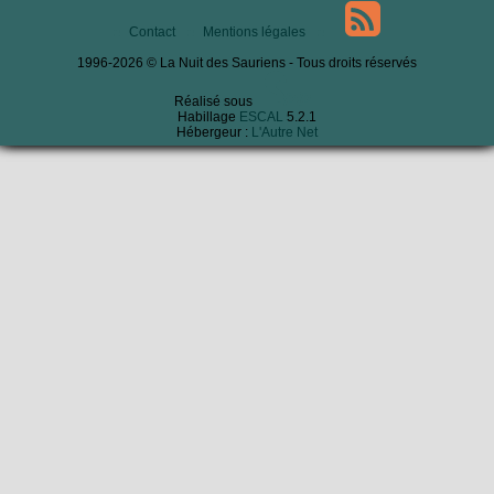
Contact
Mentions légales
1996-2026 © La Nuit des Sauriens - Tous droits réservés
Réalisé sous
Habillage
ESCAL
5.2.1
Hébergeur :
L'Autre Net