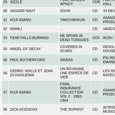
29
SIZZLE
CDR
AP%GY
HALL
30
JAGGER NAUT
SOUN
CD
33 RE
ASAN
31
KOJI ASANO
TAKOYAKIKUN
CD
PRODU
32
WIWILI
-
CD
VAND’
HE SPOKE IN
33
FEAR FALLS BURNING
2CD
IKON 
DEAD TONGUES
COVERED IN
DESOL
34
ANGEL OF DECAY
CD
SCARS
HOUS
PSI R
35
PAUL RUTHERFORD
ISKRA3
CD
EMAN
UN ROYAUME,
CEDRIC VUILLE ET JEAN
LES D
36
UNE ESPECE DE
CD
20 HUGUENIN
RAYES
VIDE
FINAL
INSURANCE
ASAN
37
KOJI ASANO
COLLECTION
CD
PRODU
VOL 2 : 1992-
1994
ACIDS
38
DICK ACIDSOXX
THE SOPHIST
CD
MUSIC