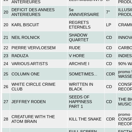
ANTERIEURES
PRODU
DEFICIT DES ANNEES
5e
ILLUS
20
7"
ANTERIEURES
ANNIVERSAIRE
PRODU
REGRETS
20
KARL BISCUIT
LP
CRAMM
ETERNELS
SHADOW
21
NEIL ROLNICK
CD
INNOV
QUARTET
22
PIERRE VERVLOESEM
RUDE
CD
CARBO
23
RADUZA
V HORE
CD
INDIES
24
VARIOUS ARTISTS
ARCHIVE I
CD
90% W
promo
25
COLUMN ONE
SOMETIMES...
CDR
WASS
WHITE CIRCLE CRIME
WRITTEN IN
CONSP
26
CD
CLUB
BLACK
RECO
SEEDS OF
THE B
27
JEFFREY RODEN
HAPPINESS
CD
MUSIC
PART 1
promo
CREATURE WITH THE
28
KILL THE SNAKE
CDR
CONSP
ATOM BRAIN
RECO
FULL SCREEN
FACTH