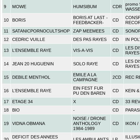
promo
9
MOWE
HUMSIBUM
CDR
WASS
BORIS AT LAST -
CONSP
10
BORIS
CD
FEEDBACKER-
RECO
11
SATANICPORNOCULTSHOP
ZAP MEEMEES
CD
SONO
12
CEDRIC VUILLE
DES PAS RAYES
CD
IN PO
LES D
13
L’ENSEMBLE RAYE
VIS-A-VIS
CD
RAYES
LES D
14
JEAN 20 HUGUENIN
SOLO RAYE
CD
RAYES
EMILE A LA
15
DEBILE MENTHOL
2CD
REC R
CAMPAGNE
EIN FEST FUR
16
L’ENSEMBLE RAYE
CD
KEIN &
PU DEN BAREN
17
ETAGE 34
X
CD
33 RE
18
BIO
-
CD
PARAS
NOISE / DRONE
19
VIDNA OBMANA
ANTHOLOGY
CD
IKON 
1984-1989
DEFICIT DES ANNEES
ILLUS
20
LES AMBULANTS
LP