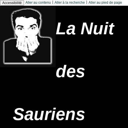
|
|
Aller au contenu
Aller à la recherche
Aller au pied de page
Accessibilité
La Nuit
des
Sauriens