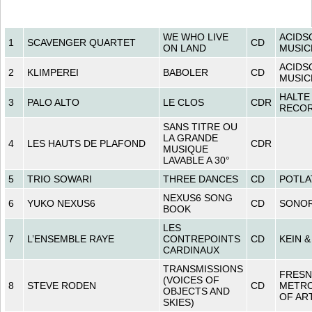
WE WHO LIVE
ACIDS
1
SCAVENGER QUARTET
CD
ON LAND
MUSIC
ACIDS
2
KLIMPEREI
BABOLER
CD
MUSIC
HALTE
3
PALO ALTO
LE CLOS
CDR
RECO
SANS TITRE OU
LA GRANDE
4
LES HAUTS DE PLAFOND
CDR
MUSIQUE
LAVABLE A 30°
5
TRIO SOWARI
THREE DANCES
CD
POTLA
NEXUS6 SONG
6
YUKO NEXUS6
CD
SONO
BOOK
LES
7
L’ENSEMBLE RAYE
CONTREPOINTS
CD
KEIN &
CARDINAUX
TRANSMISSIONS
FRES
(VOICES OF
8
STEVE RODEN
CD
METR
OBJECTS AND
OF AR
SKIES)