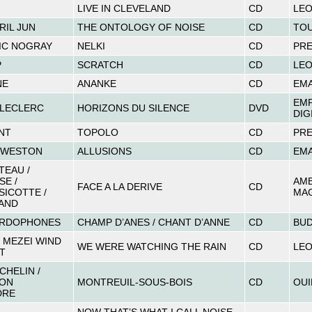
LIVE IN CLEVELAND
CD
LE
RIL JUN
THE ONTOLOGY OF NOISE
CD
TO
IC NOGRAY
NELKI
CD
PRE
P
SCRATCH
CD
LE
NE
ANANKE
CD
EM
EMP
 LECLERC
HORIZONS DU SILENCE
DVD
DIG
NT
TOPOLO
CD
PRE
 WESTON
ALLUSIONS
CD
EM
TEAU /
SE /
AMB
FACE A LA DERIVE
CD
SICOTTE /
MA
AND
ARDOPHONES
CHAMP D’ANES / CHANT D’ANNE
CD
BUD
 MEZEI WIND
WE WERE WATCHING THE RAIN
CD
LE
T
CHELIN /
EON
MONTREUIL-SOUS-BOIS
CD
OUI
DRE