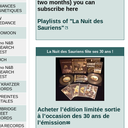
two months) you can
IANCES
subscribe here
GNETIQUES
W
Playlists of "La Nuit des
EDANCE
Sauriens"
ROMOON
mo N&B
SEARCH
La Nuit des Sauriens fête ses 30 ans !
EST
UCH
mo N&B
SEARCH
EST
TKRATZER
CORDS
REINTES
ITALES
Acheter l’édition limitée sortie
MBRIDGE
EET
à l’occasion des 30 ans de
CORDS
l’émission
RA RECORDS