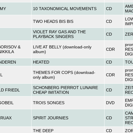
AMB
MY
10 TAXONOMICAL MOVEMENTS
CD
MA
LO
N
TWO HEADS BIS BIS
CD
IMP
VIOLET RAY GAS AND THE
CD
ZE
PLAYBACK SINGERS
pro
BORISOV &
LIVE AT BELLY (download-only
CDR
RE
IKKILA
album)
DIG
INDEREN
HEATED
CD
TO
pro
THEMES FOR COPS (download-
L
CDR
RE
only album)
DIG
SCHONBERG PIERROT LUNAIRE
ZEI
D FRIEDL
CD
CHEAP IMITATION
RE
EMP
GOBEIL
TROIS SONGES
DVD
DIG
CA
TRUAX
SPIRIT JOURNIES
CD
STR
RE
THE DEEP
CD
ZO