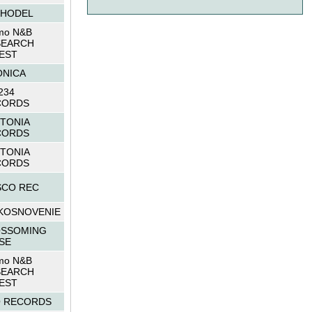
PHODEL
mo N&B
SEARCH
EST
NICA
234
CORDS
TONIA
CORDS
TONIA
CORDS
SCO REC
KOSNOVENIE
OSSOMING
SE
mo N&B
SEARCH
EST
O RECORDS