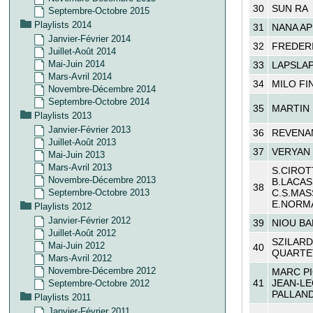
30
SUN RA
Septembre-Octobre 2015
Playlists 2014
31
NANA AP
Janvier-Février 2014
32
FREDER
Juillet-Août 2014
Mai-Juin 2014
33
LAPSLA
Mars-Avril 2014
34
MILO FI
Novembre-Décembre 2014
Septembre-Octobre 2014
35
MARTIN
Playlists 2013
Janvier-Février 2013
36
REVENA
Juillet-Août 2013
37
VERYAN
Mai-Juin 2013
Mars-Avril 2013
S.CIROT
Novembre-Décembre 2013
B.LACAS
38
Septembre-Octobre 2013
C.S.MAS
E.NORM
Playlists 2012
Janvier-Février 2012
39
NIOU B
Juillet-Août 2012
SZILARD
Mai-Juin 2012
40
QUARTE
Mars-Avril 2012
Novembre-Décembre 2012
MARC PI
41
JEAN-L
Septembre-Octobre 2012
PALLAN
Playlists 2011
Janvier-Février 2011