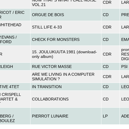
NOW THAT’S WHAT I CALL NOISE
CDR
LAR
VOL.21
RICOT / ERIC
ORGUE DE BOIS
CD
PRE
R
WHITEHEAD
STILL LIFE 4-33
CDR
LAR
P.EVANS /
CHECK FOR MONSTERS
CD
EM
SFORD
pro
15. JOULUKUUTA 1981 (download-
R
CDR
RE
only album)
DIG
RLEIGH
RUE VICTOR MASSE
CD
PSI
ARE WE LIVING IN A COMPUTER
CDR
LAR
SIMULATION ?
IVE 4TET
IN TRANSITION
CD
LE
 CRISPELL
UARTET &
COLLABORATIONS
CD
LE
T
BERG /
PIERROT LUNAIRE
LP
AD
 BOULEZ