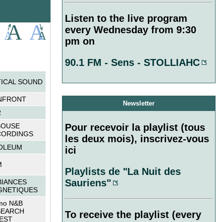
Listen to the live program
every Wednesday from 9:30
pm on
90.1 FM - Sens - STOLLIAHC
ICAL SOUND
NFRONT
Newsletter
R
Pour recevoir la playlist (tous
BOUSE
CORDINGS
les deux mois), inscrivez-vous
OLEUM
ici
M
Playlists de "La Nuit des
Sauriens"
IANCES
GNETIQUES
mo N&B
SEARCH
To receive the playlist (every
EST