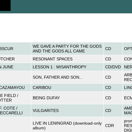
WE GAVE A PARTY FOR THE GODS
OBSCUR
CD
OPT
AND THE GODS ALL CAME
UTCHER
RESONANT SPACES
CD
CO
N JUNE
LESSON 1 : MISANTHROPY
CD/DVD
NE
AR
N
SON, FATHER AND SON...
CD
RE
 CAZAMAYOU
CARIBOU
CD
LIN
 FIELD /
BEING DUFAY
CD
EC
OTTER
. COTE /
AMB
VULGARITES
CD
CECCARELLI
MA
pro
LIVE IN LENINGRAD (download-only
CDR
RE
album)
DIG