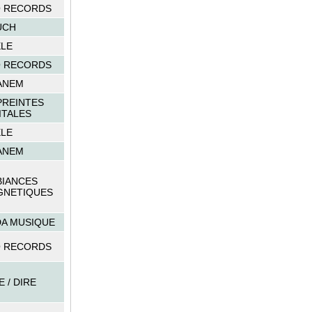
O RECORDS
UCH
LE
O RECORDS
ANEM
REINTES
ITALES
LE
ANEM
IANCES
GNETIQUES
A MUSIQUE
O RECORDS
E / DIRE