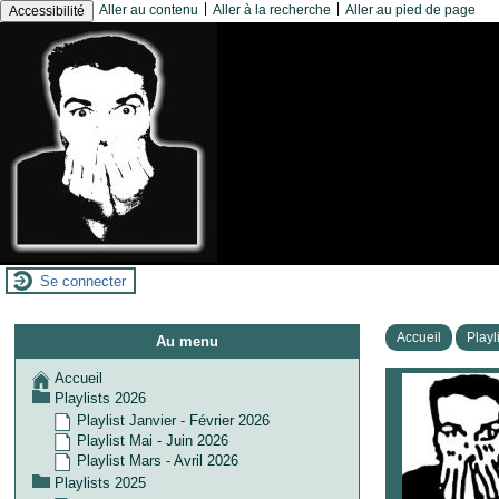
|
|
Aller au contenu
Aller à la recherche
Aller au pied de page
Accessibilité
Se connecter
Accueil
Playl
Au menu
Accueil
Playlists 2026
Playlist Janvier - Février 2026
Playlist Mai - Juin 2026
Playlist Mars - Avril 2026
Playlists 2025