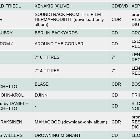
D FRIEDL
XENAKIS [A]LIVE !
CD/DVD
AS
SOUNDTRACK FROM THE FILM
pro
R
HERMAFRODIITIT (download-only
CDR
RE
album)
DIG
AUBRY
BERLIN BACKYARDS
CD
CRO
121
ROM / .
AROUND THE CORNER
CD
RE
LEN
7” 6 TITRES
7”
RE
LEN
7” 4 TITRES
7”
RE
BLASE
CDR
BO
CHETTO
JOHN-KROL
DJINN
CD
PRI
d by DANIELE
BL
-
CD
CHETTO
NOI
pro
IRAKSINEN
MAHAGOOD (download-only album)
CDR
RE
DIG
S WILLERS
DROWNING MIGRANT
CD
LE