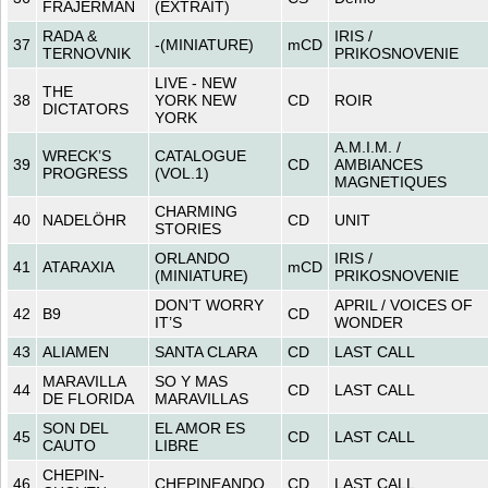
FRAJERMAN
(EXTRAIT)
RADA &
IRIS /
37
-(MINIATURE)
mCD
TERNOVNIK
PRIKOSNOVENIE
LIVE - NEW
THE
38
YORK NEW
CD
ROIR
DICTATORS
YORK
A.M.I.M. /
WRECK’S
CATALOGUE
39
CD
AMBIANCES
PROGRESS
(VOL.1)
MAGNETIQUES
CHARMING
40
NADELÖHR
CD
UNIT
STORIES
ORLANDO
IRIS /
41
ATARAXIA
mCD
(MINIATURE)
PRIKOSNOVENIE
DON’T WORRY
APRIL / VOICES OF
42
B9
CD
IT’S
WONDER
43
ALIAMEN
SANTA CLARA
CD
LAST CALL
MARAVILLA
SO Y MAS
44
CD
LAST CALL
DE FLORIDA
MARAVILLAS
SON DEL
EL AMOR ES
45
CD
LAST CALL
CAUTO
LIBRE
CHEPIN-
46
CHEPINEANDO
CD
LAST CALL