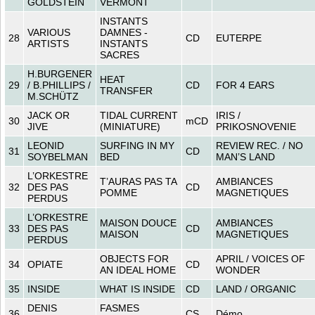
GOLDSTEIN
VERMONT
INSTANTS
VARIOUS
DAMNES -
28
CD
EUTERPE
ARTISTS
INSTANTS
SACRES
H.BURGENER
HEAT
29
/ B.PHILLIPS /
CD
FOR 4 EARS
TRANSFER
M.SCHÜTZ
JACK OR
TIDAL CURRENT
IRIS /
30
mCD
JIVE
(MINIATURE)
PRIKOSNOVENIE
LEONID
SURFING IN MY
REVIEW REC. / NO
31
CD
SOYBELMAN
BED
MAN’S LAND
L’ORKESTRE
T’AURAS PAS TA
AMBIANCES
32
DES PAS
CD
POMME
MAGNETIQUES
PERDUS
L’ORKESTRE
MAISON DOUCE
AMBIANCES
33
DES PAS
CD
MAISON
MAGNETIQUES
PERDUS
OBJECTS FOR
APRIL / VOICES OF
34
OPIATE
CD
AN IDEAL HOME
WONDER
35
INSIDE
WHAT IS INSIDE
CD
LAND / ORGANIC
DENIS
FASMES
36
CS
Démo