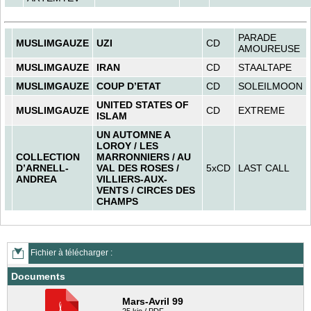
PARADE
MUSLIMGAUZE
UZI
CD
AMOUREUSE
MUSLIMGAUZE
IRAN
CD
STAALTAPE
MUSLIMGAUZE
COUP D’ETAT
CD
SOLEILMOON
UNITED STATES OF
MUSLIMGAUZE
CD
EXTREME
ISLAM
UN AUTOMNE A
LOROY / LES
COLLECTION
MARRONNIERS / AU
D’ARNELL-
VAL DES ROSES /
5xCD
LAST CALL
ANDREA
VILLIERS-AUX-
VENTS / CIRCES DES
CHAMPS
Fichier à télécharger :
Documents
Mars-Avril 99