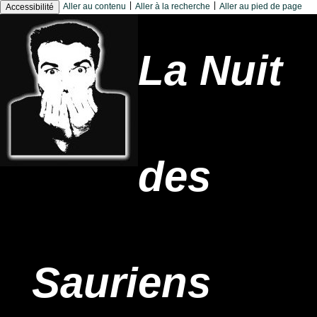
|
|
Aller au contenu
Aller à la recherche
Aller au pied de page
Accessibilité
La Nuit
des
Sauriens