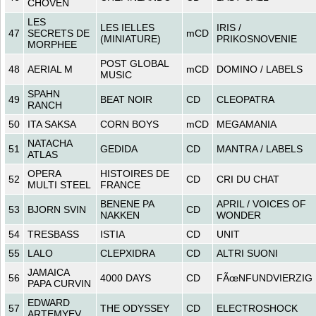
CHOVEN
LES
LES IELLES
IRIS /
47
SECRETS DE
mCD
(MINIATURE)
PRIKOSNOVENIE
MORPHEE
POST GLOBAL
48
AERIAL M
mCD
DOMINO / LABELS
MUSIC
SPAHN
49
BEAT NOIR
CD
CLEOPATRA
RANCH
50
ITA SAKSA
CORN BOYS
mCD
MEGAMANIA
NATACHA
51
GEDIDA
CD
MANTRA / LABELS
ATLAS
OPERA
HISTOIRES DE
52
CD
CRI DU CHAT
MULTI STEEL
FRANCE
BENENE PA
APRIL / VOICES OF
53
BJORN SVIN
CD
NAKKEN
WONDER
54
TRESBASS
ISTIA
CD
UNIT
55
LALO
CLEPXIDRA
CD
ALTRI SUONI
JAMAICA
56
4000 DAYS
CD
FÃœNFUNDVIERZIG
PAPA CURVIN
EDWARD
57
THE ODYSSEY
CD
ELECTROSHOCK
ARTEMYEV