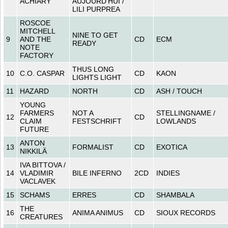
ACHIARY
AUJOURD’HUI /
LILI PURPREA
ROSCOE
MITCHELL
NINE TO GET
9
AND THE
CD
ECM
READY
NOTE
FACTORY
THUS LONG
10
C.O. CASPAR
CD
KAON
LIGHTS LIGHT
11
HAZARD
NORTH
CD
ASH / TOUCH
YOUNG
FARMERS
NOT A
STELLINGNAME /
12
CD
CLAIM
FESTSCHRIFT
LOWLANDS
FUTURE
ANTON
13
FORMALIST
CD
EXOTICA
NIKKILÄ
IVA BITTOVA /
14
VLADIMIR
BILE INFERNO
2CD
INDIES
VACLAVEK
15
SCHAMS
ERRES
CD
SHAMBALA
THE
16
ANIMA ANIMUS
CD
SIOUX RECORDS
CREATURES