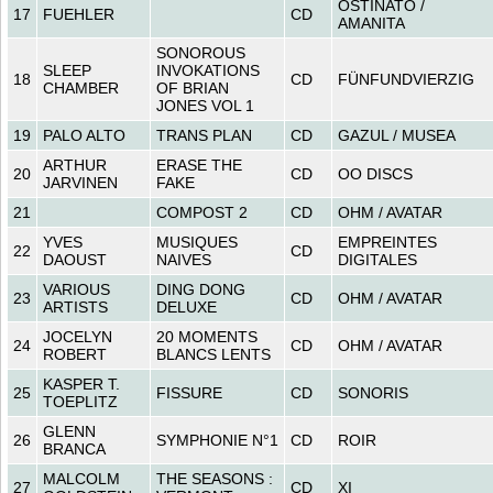
OSTINATO /
17
FUEHLER
CD
AMANITA
SONOROUS
SLEEP
INVOKATIONS
18
CD
FÜNFUNDVIERZIG
CHAMBER
OF BRIAN
JONES VOL 1
19
PALO ALTO
TRANS PLAN
CD
GAZUL / MUSEA
ARTHUR
ERASE THE
20
CD
OO DISCS
JARVINEN
FAKE
21
COMPOST 2
CD
OHM / AVATAR
YVES
MUSIQUES
EMPREINTES
22
CD
DAOUST
NAIVES
DIGITALES
VARIOUS
DING DONG
23
CD
OHM / AVATAR
ARTISTS
DELUXE
JOCELYN
20 MOMENTS
24
CD
OHM / AVATAR
ROBERT
BLANCS LENTS
KASPER T.
25
FISSURE
CD
SONORIS
TOEPLITZ
GLENN
26
SYMPHONIE N°1
CD
ROIR
BRANCA
MALCOLM
THE SEASONS :
27
CD
XI