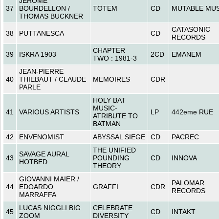
JEROME
37
BOURDELLON /
TOTEM
CD
MUTABLE MUS
THOMAS BUCKNER
CATASONIC
38
PUTTANESCA
CD
RECORDS
CHAPTER
39
ISKRA 1903
2CD
EMANEM
TWO : 1981-3
JEAN-PIERRE
40
THIEBAUT / CLAUDE
MEMOIRES
CDR
PARLE
HOLY BAT
MUSIC-
41
VARIOUS ARTISTS
LP
442eme RUE
ATRIBUTE TO
BATMAN
42
ENVENOMIST
ABYSSAL SIEGE
CD
PACREC
THE UNIFIED
SAVAGE AURAL
43
POUNDING
CD
INNOVA
HOTBED
THEORY
GIOVANNI MAIER /
PALOMAR
44
EDOARDO
GRAFFI
CDR
RECORDS
MARRAFFA
LUCAS NIGGLI BIG
CELEBRATE
45
CD
INTAKT
ZOOM
DIVERSITY