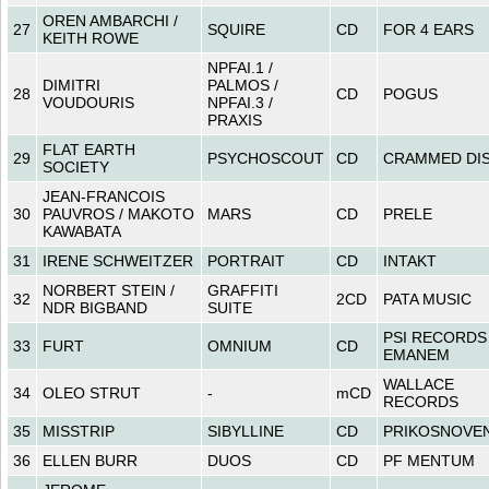
OREN AMBARCHI /
27
SQUIRE
CD
FOR 4 EARS
KEITH ROWE
NPFAI.1 /
DIMITRI
PALMOS /
28
CD
POGUS
VOUDOURIS
NPFAI.3 /
PRAXIS
FLAT EARTH
29
PSYCHOSCOUT
CD
CRAMMED DI
SOCIETY
JEAN-FRANCOIS
30
PAUVROS / MAKOTO
MARS
CD
PRELE
KAWABATA
31
IRENE SCHWEITZER
PORTRAIT
CD
INTAKT
NORBERT STEIN /
GRAFFITI
32
2CD
PATA MUSIC
NDR BIGBAND
SUITE
PSI RECORDS 
33
FURT
OMNIUM
CD
EMANEM
WALLACE
34
OLEO STRUT
-
mCD
RECORDS
35
MISSTRIP
SIBYLLINE
CD
PRIKOSNOVEN
36
ELLEN BURR
DUOS
CD
PF MENTUM