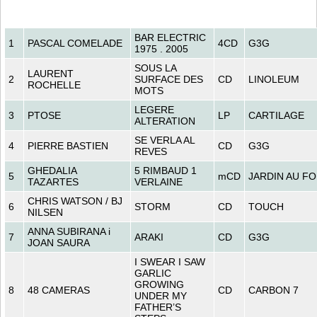
BAR ELECTRIC
1
PASCAL COMELADE
4CD
G3G
1975 . 2005
SOUS LA
LAURENT
2
SURFACE DES
CD
LINOLEUM
ROCHELLE
MOTS
LEGERE
3
PTOSE
LP
CARTILAGE
ALTERATION
SE VERLA AL
4
PIERRE BASTIEN
CD
G3G
REVES
GHEDALIA
5 RIMBAUD 1
5
mCD
JARDIN AU F
TAZARTES
VERLAINE
CHRIS WATSON / BJ
6
STORM
CD
TOUCH
NILSEN
ANNA SUBIRANA i
7
ARAKI
CD
G3G
JOAN SAURA
I SWEAR I SAW
GARLIC
GROWING
8
48 CAMERAS
CD
CARBON 7
UNDER MY
FATHER’S