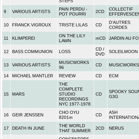
STEPS
PAIN PERDU -
COLLECTIF
9
VARIOUS ARTISTS
2CD
POT POURRI
EFFERVESCE
D’AUTRES
10
FRANCK VIGROUX
TRISTE LILAS
CD
CORDES
ON THE LILY
11
KLIMPEREI
mCD
JARDIN AU F
LAWN
CD /
12
BASS COMMUNION
LOSS
SOLEILMOON
DVD
MUSICWORKS
13
VARIOUS ARTISTS
CD
MUSICWORKS
96
14
MICHAEL MANTLER
REVIEW
CD
ECM
THE
COMPLETE
SPOOKY SOUN
15
MARS
STUDIO
CD
G3G
RECORDINGS
NYC 1977-1978
CHO OYU
ASH
16
GEIR JENSSEN
CD
8201m
INTERNATION
THE WORLD
17
DEATH IN JUNE
2CD
NERUS
THAT SUMMER
CONCENTRES