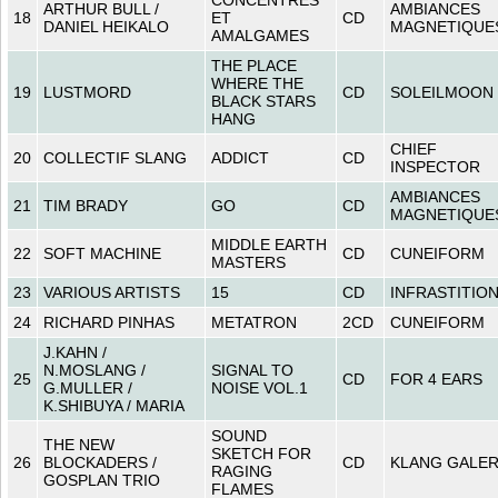
ARTHUR BULL /
AMBIANCES
18
ET
CD
DANIEL HEIKALO
MAGNETIQUE
AMALGAMES
THE PLACE
WHERE THE
19
LUSTMORD
CD
SOLEILMOON
BLACK STARS
HANG
CHIEF
20
COLLECTIF SLANG
ADDICT
CD
INSPECTOR
AMBIANCES
21
TIM BRADY
GO
CD
MAGNETIQUE
MIDDLE EARTH
22
SOFT MACHINE
CD
CUNEIFORM
MASTERS
23
VARIOUS ARTISTS
15
CD
INFRASTITIO
24
RICHARD PINHAS
METATRON
2CD
CUNEIFORM
J.KAHN /
N.MOSLANG /
SIGNAL TO
25
CD
FOR 4 EARS
G.MULLER /
NOISE VOL.1
K.SHIBUYA / MARIA
SOUND
THE NEW
SKETCH FOR
26
BLOCKADERS /
CD
KLANG GALER
RAGING
GOSPLAN TRIO
FLAMES