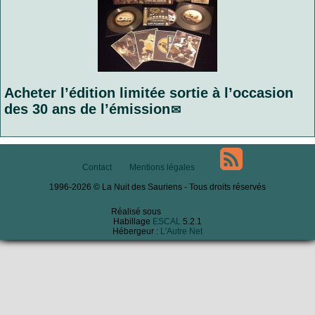
Acheter l’édition limitée sortie à l’occasion
des 30 ans de l’émission
Contact
Mentions légales
1996-2026 © La Nuit des Sauriens - Tous droits réservés
Réalisé sous
Habillage
ESCAL
5.2.1
Hébergeur :
L'Autre Net