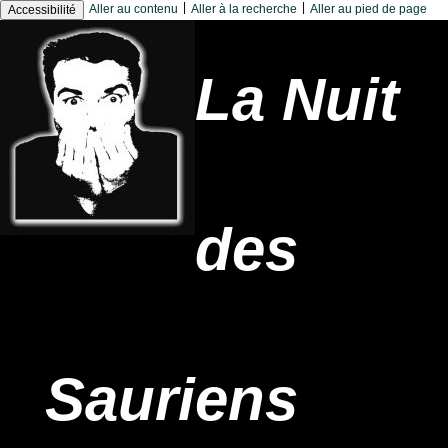
|
|
Aller au contenu
Aller à la recherche
Aller au pied de page
Accessibilité
La Nuit
des
Sauriens