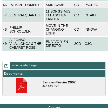
46
ROMAN TORMENT
SKIN GAME
CD
PACREC
11 SONGS-AUS
47
ZENTRALQUARTETT
TEUTSCHEN
CD
INTAKT
LANDEN
MOVE IN THE
PHILLIP
48
CHANGING
CD
INNOVA
SCHROEDER
LIGHT
ALFONSO
EN VIVO Y EN
49
VILALLONGA & THE
2CD
G3G
DIRECTO
CABARET ROSE
Fichier à télécharger :
Documents
Janvier-Février 2007
29.4 kio / PDF
Contact