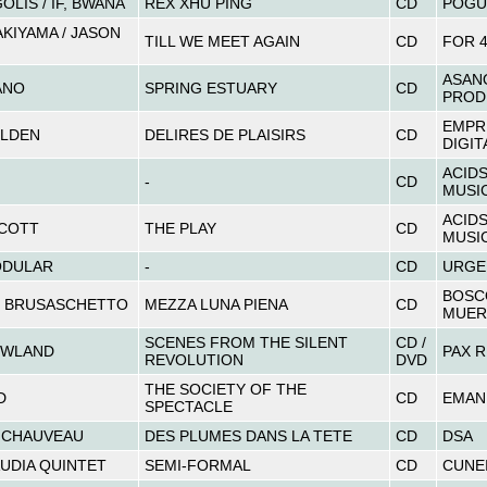
OLIS / IF, BWANA
REX XHU PING
CD
POGU
AKIYAMA / JASON
TILL WE MEET AGAIN
CD
FOR 4
ASAN
ANO
SPRING ESTUARY
CD
PROD
EMPR
OLDEN
DELIRES DE PLAISIRS
CD
DIGIT
ACID
-
CD
MUSI
ACID
COTT
THE PLAY
CD
MUSI
DULAR
-
CD
URGE
BOSCO
E BRUSASCHETTO
MEZZA LUNA PIENA
CD
MUER
SCENES FROM THE SILENT
CD /
OWLAND
PAX 
REVOLUTION
DVD
THE SOCIETY OF THE
D
CD
EMAN
SPECTACLE
 CHAUVEAU
DES PLUMES DANS LA TETE
CD
DSA
UDIA QUINTET
SEMI-FORMAL
CD
CUNE