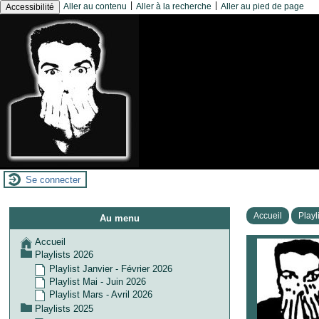
|
|
Aller au contenu
Aller à la recherche
Aller au pied de page
Accessibilité
Se connecter
Accueil
Playl
Au menu
Accueil
Playlists 2026
Playlist Janvier - Février 2026
Playlist Mai - Juin 2026
Playlist Mars - Avril 2026
Playlists 2025