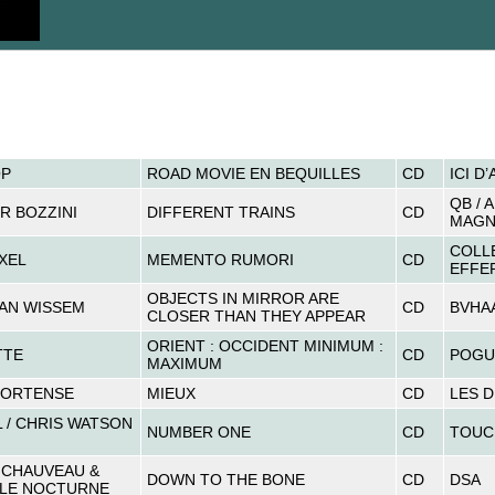
P
ROAD MOVIE EN BEQUILLES
CD
ICI D
QB / 
R BOZZINI
DIFFERENT TRAINS
CD
MAGN
COLL
XEL
MEMENTO RUMORI
CD
EFFE
OBJECTS IN MIRROR ARE
AN WISSEM
CD
BVHA
CLOSER THAN THEY APPEAR
ORIENT : OCCIDENT MINIMUM :
TTE
CD
POGU
MAXIMUM
HORTENSE
MIEUX
CD
LES D
L / CHRIS WATSON
NUMBER ONE
CD
TOUC
 CHAUVEAU &
DOWN TO THE BONE
CD
DSA
LE NOCTURNE