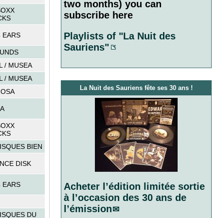
two months) you can
SOXX
subscribe here
CKS
Playlists of "La Nuit des
 EARS
Sauriens"
UNDS
 / MUSEA
 / MUSEA
La Nuit des Sauriens fête ses 30 ans !
ROSA
A
SOXX
CKS
ISQUES BIEN
NCE DISK
 EARS
Acheter l’édition limitée sortie
à l’occasion des 30 ans de
l’émission
ISQUES DU