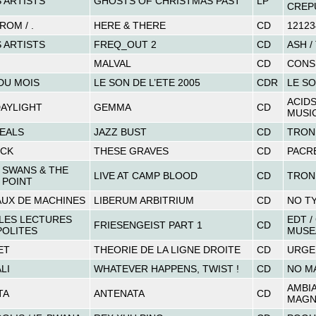
 ARTISTS
GHOSTS OF CHRISTMAS PAST
LP
CREP
ROM / .
HERE & THERE
CD
1212
 ARTISTS
FREQ_OUT 2
CD
ASH /
MALVAL
CD
CONS
DU MOIS
LE SON DE L’ETE 2005
CDR
LE SO
ACID
AYLIGHT
GEMMA
CD
MUSI
EALS
JAZZ BUST
CD
TRON
OCK
THESE GRAVES
CD
PACR
 SWANS & THE
LIVE AT CAMP BLOOD
CD
TRON
 POINT
UX DE MACHINES
LIBERUM ARBITRIUM
CD
NO T
LES LECTURES
EDT /
FRIESENGEIST PART 1
CD
OLITES
MUSE
ET
THEORIE DE LA LIGNE DROITE
CD
URGE
LI
WHATEVER HAPPENS, TWIST !
CD
NO M
AMBI
TA
ANTENATA
CD
MAGN