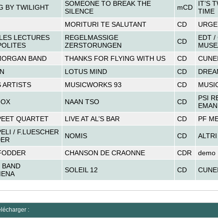
SOMEONE TO BREAK THE
IT’S 
G BY TWILIGHT
mCD
SILENCE
TIME
MORITURI TE SALUTANT
CD
URGE
LES LECTURES
REGELMASSIGE
EDT /
CD
OLITES
ZERSTORUNGEN
MUSE
 MORGAN BAND
THANKS FOR FLYING WITH US
CD
CUNE
N
LOTUS MIND
CD
DREA
 ARTISTS
MUSICWORKS 93
CD
MUSI
PSI R
FOX
NAAN TSO
CD
EMAN
PEET QUARTET
LIVE AT AL’S BAR
CD
PF M
ELI / F.LUESCHER
NOMIS
CD
ALTRI
DER
 FODDER
CHANSON DE CRAONNE
CDR
demo
 BAND
SOLEIL 12
CD
CUNE
ENA
élécharger :