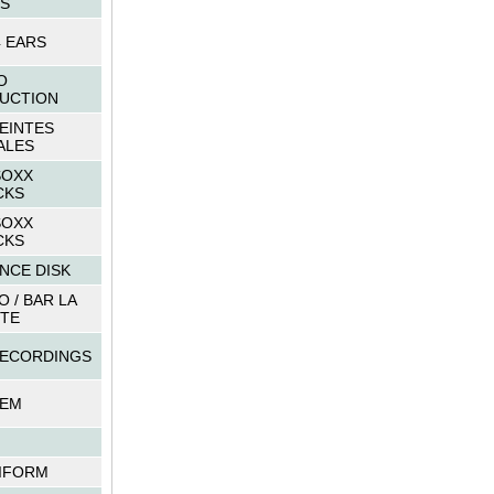
S
 EARS
O
UCTION
EINTES
ALES
SOXX
CKS
SOXX
CKS
NCE DISK
 / BAR LA
TE
RECORDINGS
EM
IFORM