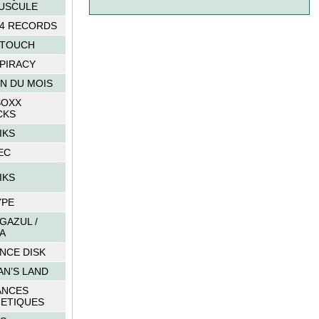
USCULE
34 RECORDS
 TOUCH
PIRACY
N DU MOIS
SOXX
CKS
IKS
EC
IKS
YPE
 GAZUL /
A
NCE DISK
AN’S LAND
ANCES
ETIQUES