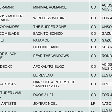
ACID
 BRAMNK
MINIMAL ROMANCE
CD
MUSI
IS / MULLER /
WIRELESS WITHIN
CD
FOR 4
CRACK
KYRIAKIDES
THE BUFFER ZONE
CD
UNSO
 COMELADE
BACK TO SCHIZO
CD
GAZUL
EI
PATAMOB
CD
GAZUL
HELPING HAND
CD
SUB 
 OF BLACK
FEAR THE WINDOWS
CD
ROND
E
ACID
IDSOXX
APOKALYPZ BUGZ
CD
MUSI
LE REVENU
CD
LES D
DARKLIFE & INTERSTICE
 ARTISTS
CD
URGE
SAMPLER 2005
TUDER / AMI
DUOS 21-27
CD
FOR 4
A
 ARTISTS
JOYEUX NOEL
LP
NATO
LES D