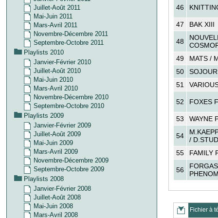
46
KNITTIN
Juillet-Août 2011
Mai-Juin 2011
47
BAK XIII
Mars-Avril 2011
Novembre-Décembre 2011
NOUVEL
48
Septembre-Octobre 2011
COSMOP
Playlists 2010
49
MATS /
Janvier-Février 2010
Juillet-Août 2010
50
SOJOUR
Mai-Juin 2010
51
VARIOUS
Mars-Avril 2010
Novembre-Décembre 2010
52
FOXES 
Septembre-Octobre 2010
Playlists 2009
53
WAYNE 
Janvier-Février 2009
M.KAEPP
Juillet-Août 2009
54
/ D.STU
Mai-Juin 2009
Mars-Avril 2009
55
FAMILY
Novembre-Décembre 2009
FORGAS
Septembre-Octobre 2009
56
PHENOM
Playlists 2008
Janvier-Février 2008
Juillet-Août 2008
Mai-Juin 2008
Fichier à t
Mars-Avril 2008