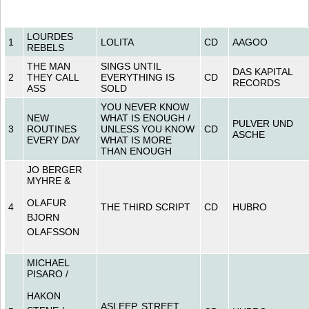
LOURDES
1
LOLITA
CD
AAGOO
REBELS
THE MAN
SINGS UNTIL
DAS KAPITAL
2
THEY CALL
EVERYTHING IS
CD
RECORDS
ASS
SOLD
YOU NEVER KNOW
NEW
WHAT IS ENOUGH /
PULVER UND
3
ROUTINES
UNLESS YOU KNOW
CD
ASCHE
EVERY DAY
WHAT IS MORE
THAN ENOUGH
JO BERGER
MYHRE &
OLAFUR
4
THE THIRD SCRIPT
CD
HUBRO
BJORN
OLAFSSON
MICHAEL
PISARO /
HAKON
ASLEEP, STREET,