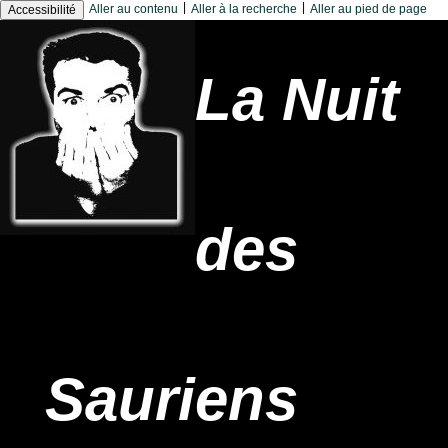
|
|
Aller au contenu
Aller à la recherche
Aller au pied de page
Accessibilité
La Nuit
des
Sauriens