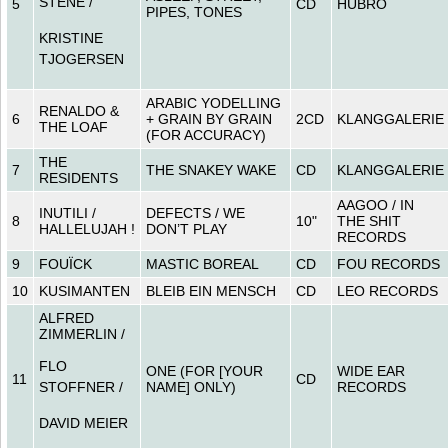
STENE /
5
CD
HUBRO
PIPES, TONES
KRISTINE
TJOGERSEN
ARABIC YODELLING
RENALDO &
6
+ GRAIN BY GRAIN
2CD
KLANGGALERIE
THE LOAF
(FOR ACCURACY)
THE
7
THE SNAKEY WAKE
CD
KLANGGALERIE
RESIDENTS
AAGOO / IN
INUTILI /
DEFECTS / WE
8
10"
THE SHIT
HALLELUJAH !
DON’T PLAY
RECORDS
9
FOUÏCK
MASTIC BOREAL
CD
FOU RECORDS
10
KUSIMANTEN
BLEIB EIN MENSCH
CD
LEO RECORDS
ALFRED
ZIMMERLIN /
FLO
ONE (FOR [YOUR
WIDE EAR
11
CD
NAME] ONLY)
RECORDS
STOFFNER /
DAVID MEIER