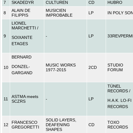
7
SKADEDYR
CULTUREN
CD
HUBRO
ALAIN DE
MUSICIEN
8
LP
IN POLY SO
FILIPPIS
IMPROBABLE
LIONEL
MARCHETTI /
9
-
LP
33REVPERM
SOIXANTE
ETAGES
BERNARD
MUSIC WORKS
STUDIO
DONZEL-
10
2CD
1977-2015
FORUM
GARGAND
TÜNEL
RECORDS /
ASTMA meets
11
-
LP
H.A.K. LO-FI
SCZRS
RECORDS
SOLID LAYERS,
FRANCESCO
TOXO
12
DEAFENING
CD
GREGORETTI
RECORDS
SHAPES