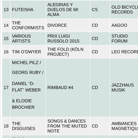
ALEGRIAS Y
OLD BICYCL
13
FUTEISHA
DUELOS DE MI
CS
RECORDS
ALMA
THE
14
DIVORCE
CD
AAGOO
CONFORMISTS
VARIOUS
PRIX LUIGI
STUDIO
15
CD
ARTISTS
RUSSOLO 2015
FORUM
THE FOLD (KÖLN
16
TIM O’DWYER
CD
LEO RECOR
PROJECT)
MICHEL PILZ /
GEORG RUBY /
DANIEL “D-
JAZZHAUS
17
RIMBAUD #4
CD
FLAT” WEBER
MUSIK
& ELODIE
BROCHIER
SONGS & DANCES
THE
AMBIANCES
18
FROM THE MUTED
CD
DISGUISES
MAGNETIQU
NOTE