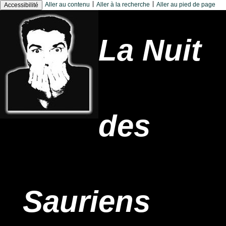
|
|
Aller au contenu
Aller à la recherche
Aller au pied de page
Accessibilité
La Nuit
des
Sauriens