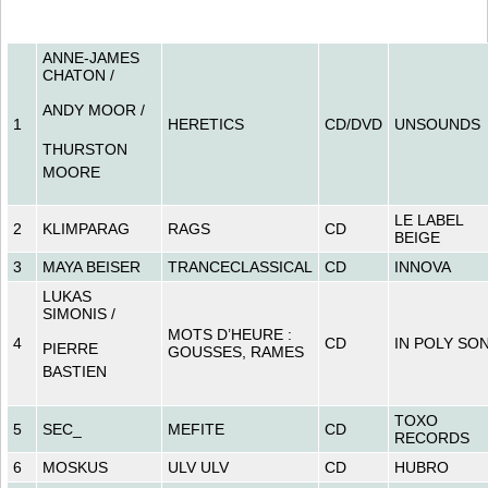
ANNE-JAMES
CHATON /
ANDY MOOR /
1
HERETICS
CD/DVD
UNSOUNDS
THURSTON
MOORE
LE LABEL
2
KLIMPARAG
RAGS
CD
BEIGE
3
MAYA BEISER
TRANCECLASSICAL
CD
INNOVA
LUKAS
SIMONIS /
MOTS D’HEURE :
4
CD
IN POLY SO
PIERRE
GOUSSES, RAMES
BASTIEN
TOXO
5
SEC_
MEFITE
CD
RECORDS
6
MOSKUS
ULV ULV
CD
HUBRO