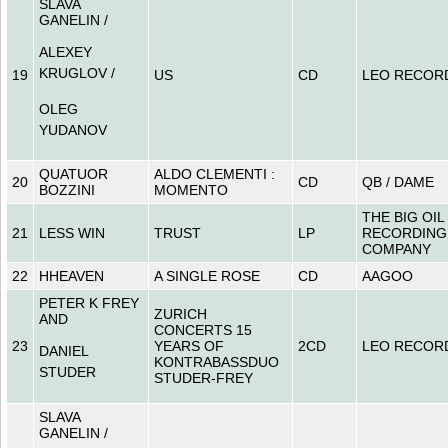
SLAVA
GANELIN /
ALEXEY
KRUGLOV /
19
US
CD
LEO RECOR
OLEG
YUDANOV
QUATUOR
ALDO CLEMENTI :
20
CD
QB / DAME
BOZZINI
MOMENTO
THE BIG OIL
21
LESS WIN
TRUST
LP
RECORDING
COMPANY
22
HHEAVEN
A SINGLE ROSE
CD
AAGOO
PETER K FREY
ZURICH
AND
CONCERTS 15
23
YEARS OF
2CD
LEO RECOR
DANIEL
KONTRABASSDUO
STUDER
STUDER-FREY
SLAVA
GANELIN /