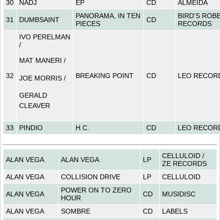
30
NADJ
EP
CD
ALMEIDA
PANORAMA, IN TEN
BIRD’S ROB
31
DUMBSAINT
CD
PIECES
RECORDS
IVO PERELMAN
/
MAT MANERI /
32
BREAKING POINT
CD
LEO RECOR
JOE MORRIS /
GERALD
CLEAVER
33
PINDIO
H.C.
CD
LEO RECOR
CELLULOID /
ALAN VEGA
ALAN VEGA
LP
ZE RECORDS
ALAN VEGA
COLLISION DRIVE
LP
CELLULOID
POWER ON TO ZERO
ALAN VEGA
CD
MUSIDISC
HOUR
ALAN VEGA
SOMBRE
CD
LABELS