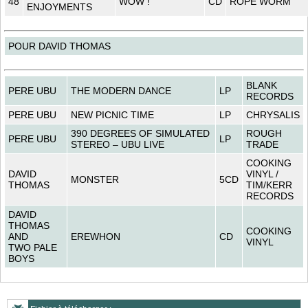
48
WOW !
CD
ROPE WORM
ENJOYMENTS
POUR DAVID THOMAS
BLANK
PERE UBU
THE MODERN DANCE
LP
RECORDS
PERE UBU
NEW PICNIC TIME
LP
CHRYSALIS
390 DEGREES OF SIMULATED
ROUGH
PERE UBU
LP
STEREO – UBU LIVE
TRADE
COOKING
DAVID
VINYL /
MONSTER
5CD
THOMAS
TIM/KERR
RECORDS
DAVID
THOMAS
COOKING
AND
EREWHON
CD
VINYL
TWO PALE
BOYS