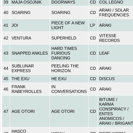
39
MAJA OSOJNIK
DOORWAYS
CD
COL LEGNO
ARAKI / SOLAR
40
SOARING
SOARING
CD
FREQUENCIES
PIECE OF A NEW
41
JOI
LP
ARAKI
LIGHT
VITESSE
42
VENTURA
SUPERHELD
CD
RECORDS
HARD TIMES
43
SNAPPED ANKLES
FURIOUS
CD
LEAF
DANCING
SUBLUNAR
PEELING THE
44
CD
ARAKI
EXPRESS
HORIZON
45
THE EXU
HE EXU
CD
DISCUS
FRANK
IN
46
CD
ARAKI
RABEYROLLES
CONVERSATIONS
BITUME /
KARMA
CONSPIRACY /
47
AGE OTORI
AGE OTORI
CD
ENTES
ANOMICOS /
ARAKI / BRIGAN
HASCO