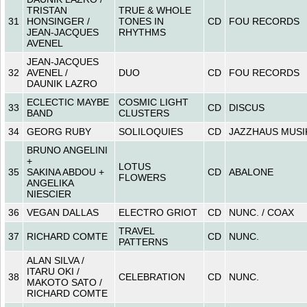
TRISTAN
TRUE & WHOLE
31
HONSINGER /
TONES IN
CD
FOU RECORDS
JEAN-JACQUES
RHYTHMS
AVENEL
JEAN-JACQUES
32
AVENEL /
DUO
CD
FOU RECORDS
DAUNIK LAZRO
ECLECTIC MAYBE
COSMIC LIGHT
33
CD
DISCUS
BAND
CLUSTERS
34
GEORG RUBY
SOLILOQUIES
CD
JAZZHAUS MUSI
BRUNO ANGELINI
+
LOTUS
35
SAKINA ABDOU +
CD
ABALONE
FLOWERS
ANGELIKA
NIESCIER
36
VEGAN DALLAS
ELECTRO GRIOT
CD
NUNC. / COAX
TRAVEL
37
RICHARD COMTE
CD
NUNC.
PATTERNS
ALAN SILVA /
ITARU OKI /
38
CELEBRATION
CD
NUNC.
MAKOTO SATO /
RICHARD COMTE