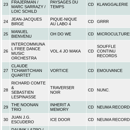
FRAJERMAN /
PAYSAGES DU
23
CD
KLANGGALERIE
MARC SARRAZY /
TEMPS
LOIC SCHILD
JEAN-JACQUES
PIQUE-NIQUE
24
CD
GRRR
BIRGE
AU LABO 4
MANUEL
25
OH DO WE
CD
MICROCULTURE
BIENVENU
INTERCOMMUNA
SOUFFLE
L FREE DANCE
26
VOL.4 JO MAKA
CD
CONTINU
MUSIC
RECORDS
ORCHESTRA
CLAUDE
27
TCHAMITCHIAN
VORTICE
CD
EMOUVANCE
QUARTET
RICHARD COMTE
&
TRAVERSER
28
CD
NUNC.
SEBASTIEN
NOIR
LESPINASSE
THE NOONAN
INHERIT A
29
CD
NEUMA RECORD
TRIO
MEMORY
JUAN J.G.
30
ICE DOOR
CD
NEUMA RECORD
ESCUDERO
DAUNIK LAZRO /