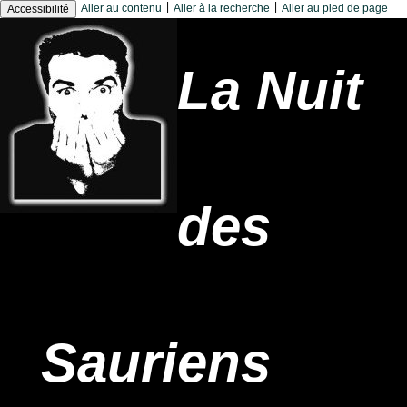
|
|
Aller au contenu
Aller à la recherche
Aller au pied de page
Accessibilité
La Nuit
des
Sauriens