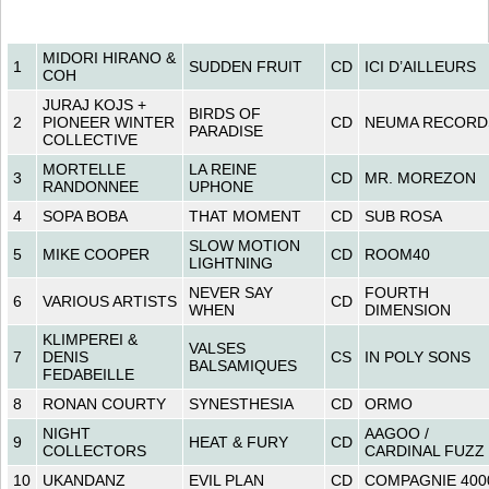
MIDORI HIRANO &
1
SUDDEN FRUIT
CD
ICI D’AILLEURS
COH
JURAJ KOJS +
BIRDS OF
2
PIONEER WINTER
CD
NEUMA RECORD
PARADISE
COLLECTIVE
MORTELLE
LA REINE
3
CD
MR. MOREZON
RANDONNEE
UPHONE
4
SOPA BOBA
THAT MOMENT
CD
SUB ROSA
SLOW MOTION
5
MIKE COOPER
CD
ROOM40
LIGHTNING
NEVER SAY
FOURTH
6
VARIOUS ARTISTS
CD
WHEN
DIMENSION
KLIMPEREI &
VALSES
7
DENIS
CS
IN POLY SONS
BALSAMIQUES
FEDABEILLE
8
RONAN COURTY
SYNESTHESIA
CD
ORMO
NIGHT
AAGOO /
9
HEAT & FURY
CD
COLLECTORS
CARDINAL FUZZ
10
UKANDANZ
EVIL PLAN
CD
COMPAGNIE 400