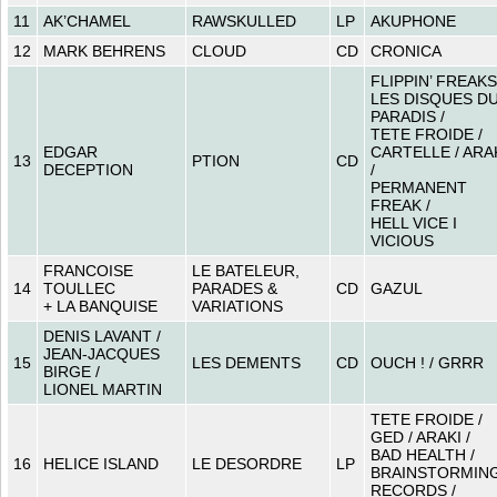
11
AK’CHAMEL
RAWSKULLED
LP
AKUPHONE
12
MARK BEHRENS
CLOUD
CD
CRONICA
FLIPPIN’ FREAKS
LES DISQUES D
PARADIS /
TETE FROIDE /
EDGAR
CARTELLE / ARA
13
PTION
CD
DECEPTION
/
PERMANENT
FREAK /
HELL VICE I
VICIOUS
FRANCOISE
LE BATELEUR,
14
TOULLEC
PARADES &
CD
GAZUL
+ LA BANQUISE
VARIATIONS
DENIS LAVANT /
JEAN-JACQUES
15
LES DEMENTS
CD
OUCH ! / GRRR
BIRGE /
LIONEL MARTIN
TETE FROIDE /
GED / ARAKI /
BAD HEALTH /
16
HELICE ISLAND
LE DESORDRE
LP
BRAINSTORMIN
RECORDS /