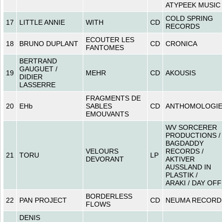
ATYPEEK MUSIC
COLD SPRING
17
LITTLE ANNIE
WITH
CD
RECORDS
ECOUTER LES
18
BRUNO DUPLANT
CD
CRONICA
FANTOMES
BERTRAND
GAUGUET /
19
MEHR
CD
AKOUSIS
DIDIER
LASSERRE
FRAGMENTS DE
20
EHb
SABLES
CD
ANTHOMOLOGI
EMOUVANTS
WV SORCERER
PRODUCTIONS /
BAGDADDY
VELOURS
RECORDS /
21
TORU
LP
DEVORANT
AKTIVER
AUSSLAND IN
PLASTIK /
ARAKI / DAY OFF
BORDERLESS
22
PAN PROJECT
CD
NEUMA RECORD
FLOWS
DENIS