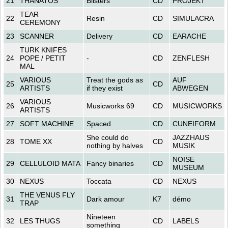
21
THANATOS
Blisters
CD
PROJEKT
TEAR
22
Resin
CD
SIMULACRA
CEREMONY
23
SCANNER
Delivery
CD
EARACHE
TURK KNIFES
24
POPE / PETIT
-
CD
ZENFLESH
MAL
VARIOUS
Treat the gods as
AUF
25
CD
ARTISTS
if they exist
ABWEGEN
VARIOUS
26
Musicworks 69
CD
MUSICWORKS
ARTISTS
27
SOFT MACHINE
Spaced
CD
CUNEIFORM
She could do
JAZZHAUS
28
TOME XX
CD
nothing by halves
MUSIK
NOISE
29
CELLULOID MATA
Fancy binaries
CD
MUSEUM
30
NEXUS
Toccata
CD
NEXUS
THE VENUS FLY
31
Dark amour
K7
démo
TRAP
Nineteen
32
LES THUGS
CD
LABELS
something