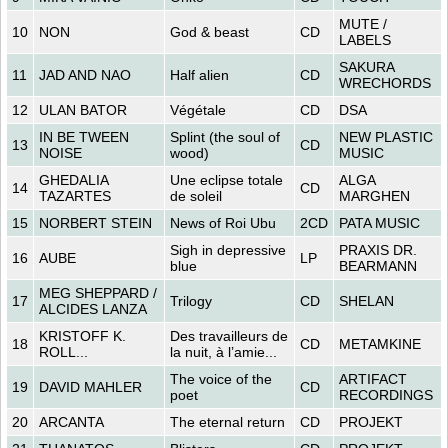
MUTE /
10
NON
God & beast
CD
LABELS
SAKURA
11
JAD AND NAO
Half alien
CD
WRECHORDS
12
ULAN BATOR
Végétale
CD
DSA
IN BE TWEEN
Splint (the soul of
NEW PLASTIC
13
CD
NOISE
wood)
MUSIC
GHEDALIA
Une eclipse totale
ALGA
14
CD
TAZARTES
de soleil
MARGHEN
15
NORBERT STEIN
News of Roi Ubu
2CD
PATA MUSIC
Sigh in depressive
PRAXIS DR.
16
AUBE
LP
blue
BEARMANN
MEG SHEPPARD /
17
Trilogy
CD
SHELAN
ALCIDES LANZA
KRISTOFF K.
Des travailleurs de
18
CD
METAMKINE
ROLL...
la nuit, à l’amie...
The voice of the
ARTIFACT
19
DAVID MAHLER
CD
poet
RECORDINGS
20
ARCANTA
The eternal return
CD
PROJEKT