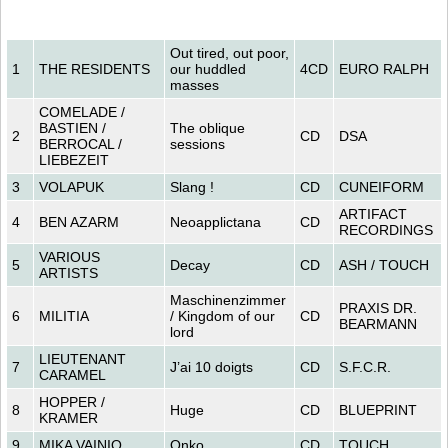
Out tired, out poor,
1
THE RESIDENTS
our huddled
4CD
EURO RALPH
masses
COMELADE /
BASTIEN /
The oblique
2
CD
DSA
BERROCAL /
sessions
LIEBEZEIT
3
VOLAPUK
Slang !
CD
CUNEIFORM
ARTIFACT
4
BEN AZARM
Neoapplictana
CD
RECORDINGS
VARIOUS
5
Decay
CD
ASH / TOUCH
ARTISTS
Maschinenzimmer
PRAXIS DR.
6
MILITIA
/ Kingdom of our
CD
BEARMANN
lord
LIEUTENANT
7
J’ai 10 doigts
CD
S.F.C.R.
CARAMEL
HOPPER /
8
Huge
CD
BLUEPRINT
KRAMER
9
MIKA VAINIO
Onko
CD
TOUCH