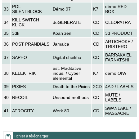
POL
démo RED
33
Démo 97
K7
SILENTBLOCK
BOX
KILL SWITCH
34
deGENERATE
CD
CLEOPATRA
KLICK
35
3dk
Koan zen
CD
3d PRODUCT
ARTICHOKE /
36
POST PRANDIALS
Jamaica
CD
TRISTERO
BARRAKA EL
37
SAPHO
Digital sheikha
CD
FARNATSHI
est. Maditative
38
KELEKTRIK
indus. / Cyber
K7
démo OIW
elemental
39
PIXIES
Death to the Pixies
2CD
4AD / LABELS
MUTE /
40
RECOIL
Unsound methods
CD
LABELS
SWANLAKE /
41
ATROCITY
Werk 80
CD
MASSACRE
Fichier à télécharger :