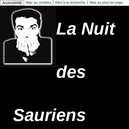
|
|
Aller au contenu
Aller à la recherche
Aller au pied de page
Accessibilité
La Nuit
des
Sauriens