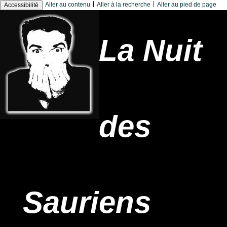
|
|
Aller au contenu
Aller à la recherche
Aller au pied de page
Accessibilité
La Nuit
des
Sauriens